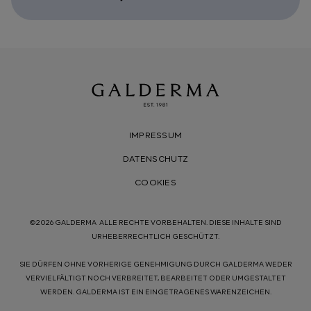
IMPRESSUM
DATENSCHUTZ
COOKIES
©2026 GALDERMA ALLE RECHTE VORBEHALTEN. DIESE INHALTE SIND
URHEBERRECHTLICH GESCHÜTZT.
SIE DÜRFEN OHNE VORHERIGE GENEHMIGUNG DURCH GALDERMA WEDER
VERVIELFÄLTIGT NOCH VERBREITET, BEARBEITET ODER UMGESTALTET
WERDEN. GALDERMA IST EIN EINGETRAGENES WARENZEICHEN.