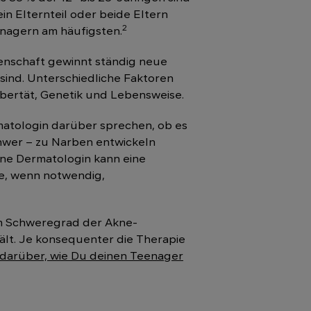
in Elternteil oder beide Eltern
2
enagern am häufigsten.
ssenschaft gewinnt ständig neue
ind. Unterschiedliche Faktoren
ubertät, Genetik und Lebensweise.
matologin darüber sprechen, ob es
chwer – zu Narben entwickeln
eine Dermatologin kann eine
ie, wenn notwendig,
em Schweregrad der Akne-
ält. Je konsequenter die Therapie
s darüber, wie Du deinen Teenager