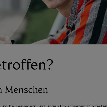
etroffen?
en Menschen
kung bei Teenagern und jungen Erwachsenen. Mindestens