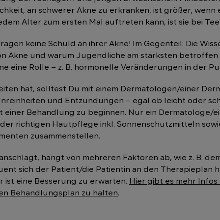
chkeit, an schwerer Akne zu erkranken, ist größer, wenn e
edem Alter zum ersten Mal auftreten kann, ist sie bei Te
tragen keine Schuld an ihrer Akne! Im Gegenteil: Die Wi
on Akne und warum Jugendliche am stärksten betroffen s
ne eine Rolle – z. B. hormonelle Veränderungen in der P
ten hat, solltest Du mit einem Dermatologen/einer Der
 Unreinheiten und Entzündungen – egal ob leicht oder s
 mit einer Behandlung zu beginnen. Nur ein Dermatologe/
t der richtigen Hautpflege inkl. Sonnenschutzmitteln sow
amenten zusammenstellen.
anschlägt, hängt von mehreren Faktoren ab, wie z. B. d
t sich der Patient/die Patientin an den Therapieplan h
r ist eine Besserung zu erwarten.
Hier gibt es mehr Info
inen Behandlungsplan zu halten
.