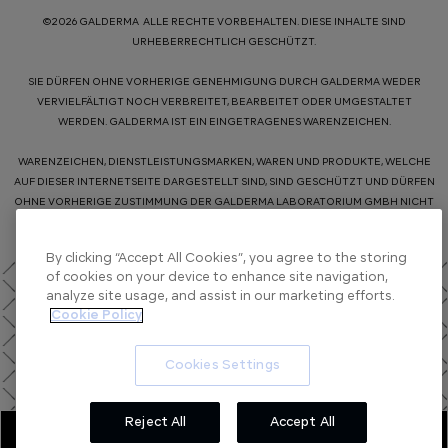
©2026 GALDERMA ALLE RECHTE VORBEHALTEN. DIESE INHALTE SIND
URHEBERRECHTLICH GESCHÜTZT.
SIE DÜRFEN OHNE VORHERIGE GENEHMIGUNG DURCH GALDERMA WEDER
VERVIELFÄLTIGT NOCH VERBREITET, BEARBEITET ODER UMGESTALTET
WERDEN. GALDERMA IST EIN EINGETRAGENES WARENZEICHEN.
WARENZEICHEN, DIENSTLEISTUNGSMARKEN, WAREN UND PRODUKTE, WELCHE
AUF DIESER INTERNETSEITE DARGESTELLT SIND, SIND GESCHÜTZT UND DÜRFEN
OHNE VORHERIGE ZUSTIMMUNG DER GALDERMA LABORATORIUM GMBH NICHT
VERWENDET WERDEN.
By clicking “Accept All Cookies”, you agree to the storing
of cookies on your device to enhance site navigation,
analyze site usage, and assist in our marketing efforts.
Cookie Policy
Cookies Settings
Reject All
Accept All